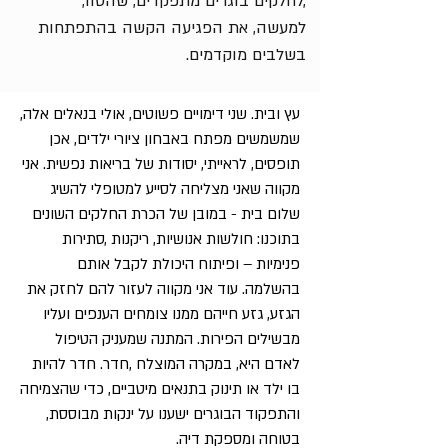
,לחלקים בוגרים מתפקדים, שהסוו,
למעשה, את הפגיעה הקשה בהתפתחות
בשלבים מוקדמים.
עץ ובית. שני דימויים פשוטים, אולי בנאלים אלה,
שמשמשים מפתח באבחון ציורי ילדים, אכן
תופסים, לראייתי, יסודות של בריאות נפשית. אני
מקווה שאני מצליחה לסייע למטופלי להשיג
שלום בית - במובן של הכרת החלקים השונים
בתוכנו: חולשות אנושיות, ריקנות ,סתירות
פנימיות – ופיתוח היכולת לקבל אותם
בהשלמה. עוד אני מקווה לעזור להם לחזק את
הגזע, גזע חייהם ממנו צומחים הענפים ועליו
מבשילים הפירות. המתנה שמעניק הטיפול
לאדם היא, במקרה המוצלח ,חדר. חדר להיות
בו ילד או תינוק בתנאים מיטביים, כדי שהצמיחה
והתפקוד הבוגרים ישענו על ינקות מבוססת,
בטוחה ומספקת דיה.