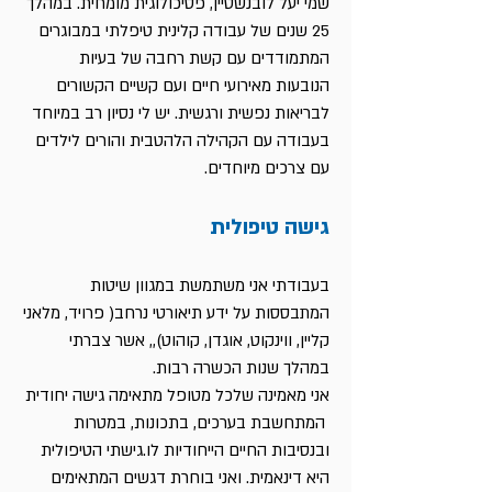
שמי
יעל לובנשטיין,
פסיכולוגית מומחית. במהלך
25 שנים של עבודה קלינית טיפלתי במבוגרים
המתמודדים עם קשת רחבה של בעיות
הנובעות מאירועי חיים ועם קשיים הקשורים
לבריאות נפשית ורגשית. יש לי נסיון רב במיוחד
בעבודה עם הקהילה הלהטבית והורים לילדים
עם צרכים מיוחדים.
גישה טיפולית
בעבודתי אני משתמשת במגוון שיטות
המתבססות על ידע תיאורטי נרחב( פרויד, מלאני
קליין, ווינקוט, אוגדן, קוהוט),, אשר צברתי
במהלך שנות הכשרה רבות.
אני מאמינה שלכל מטופל מתאימה גישה יחודית
המתחשבת בערכים, בתכונות, במטרות
ובנסיבות החיים הייחודיות לו.גישתי הטיפולית
היא דינאמית. ואני בוחרת דגשים המתאימים