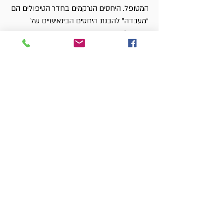
המטופל. היחסים הנרקמים בחדר הטיפולים הם
"מעבדה" להבנת היחסים הבינאישיים של
המטופל בחייו.
מה הטיפול המתאים לי?
אם שאלת מה הטיפול הפסיכולוגי מתאים לך,
או אתה מבקש למקד את הקושי והמועקה בה
אתה חש בחייך, אני מזמינה אותך לפגישה בה
נוכל לבחון זאת יחד.
​איפה נפגשים?
הקליניקה ברמת אביב, בה מתקיים הטיפול
הפסיכולוגי הינה פרטית, נעימה
ושקטה, וממוקמת באזור מרכזי ונגיש לחניה,