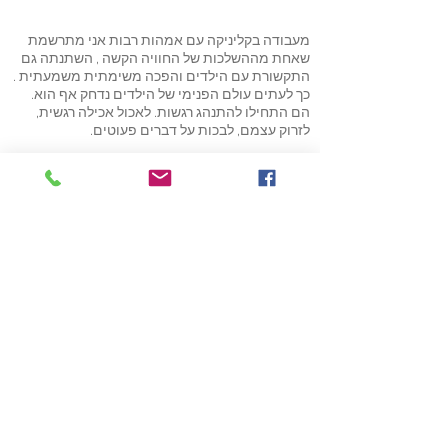
מעבודה בקליניקה עם אמהות רבות אני מתרשמת
שאחת מההשלכות של החוויה הקשה , השתנתה גם
התקשורת עם הילדים והפכה משימתית משמעתית .
כך לעתים עולם הפנימי של הילדים נדחק אף הוא.
הם התחילו להתנהג רגשות. לאכול אכילה רגשית,
לזרוק עצמם, לבכות על דברים פעוטים.
כאימא בנסיבות אחרות נזכרתי בתקופה שבה כתבתי
סיפור בהמשכים עם ביתי לפני השינה.
בסיפורים המשותפים פגשתי את העולם הדמיוני
שלה. והמשכתי אותו באופן שהיא פגשה את העולם
הדמיוני שלי.
שתינו היינו נוכחות רגשית.
ברקע מצאתי אפשרות להרחיב את השפה הידע
ובעיקר מגוון לפתרונות לבעיות וויסות רגשי
אני מזמינה אתכן לסדנה שבה בראשית נספר ביחד
את הסיפוריים שלנו כאימהות אח"כ נתנסה בסיפור
בהמשכים. ולבסוף הדרכה ביצירת סיפור משותף עם
הילדים.
ליצירת קשר:
052-2679728
או